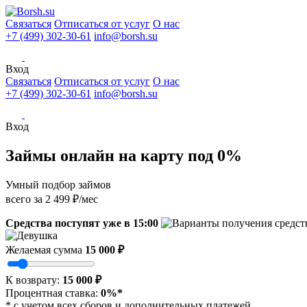
Связаться
Отписаться от услуг
О нас
+7 (499) 302-30-61
info@borsh.su
Вход
Связаться
Отписаться от услуг
О нас
+7 (499) 302-30-61
info@borsh.su
Вход
Займы онлайн на карту под 0%
Умный подбор займов
всего за 2 499 ₽/мес
Средства поступят уже в
15:00
Желаемая сумма
15 000 ₽
К возврату:
15 000 ₽
Процентная ставка:
0%*
* с учетом всех сборов и дополнительных платежей