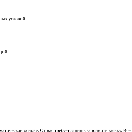
дных условий
кций
атической основе. От вас требуется лишь заполнить заявку. Вс